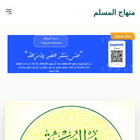
منهاج المسلم
إعلان ممول