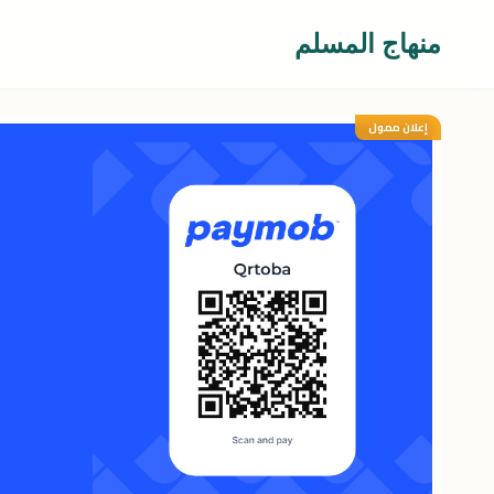
منهاج المسلم
إعلان ممول