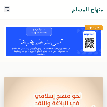
منهاج المسلم
إعلان ممول