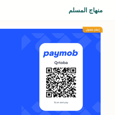
منهاج المسلم
إعلان ممول