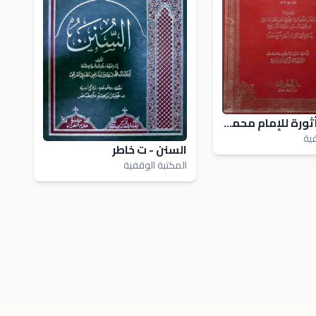
السنن المأثورة للإمام محمد بن إدريس الشافعي - ت قلعجي
فية
السنن - ت خاطر
المكتبة الوقفية