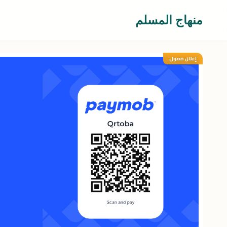
منهاج المسلم
إعلان ممول