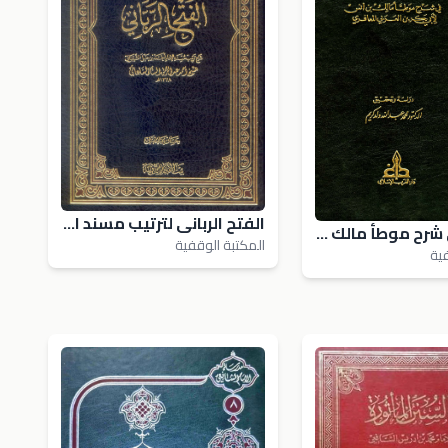
الفتح الربانى لترتيب مسند الإمام أحمد
القبس في شرح موطأ مالك بن أنس
المكتبة الوقفية
فية