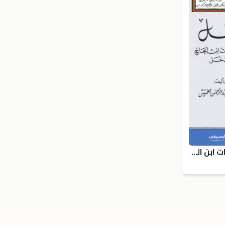
المنخل لغربلة خرافات ابن الحاج في المدخل - د. محمد الخميّس