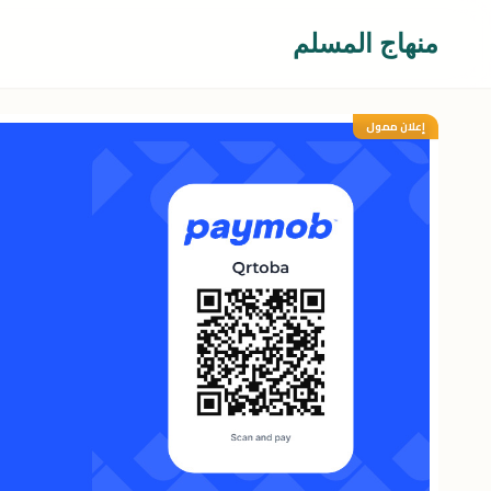
منهاج المسلم
إعلان ممول