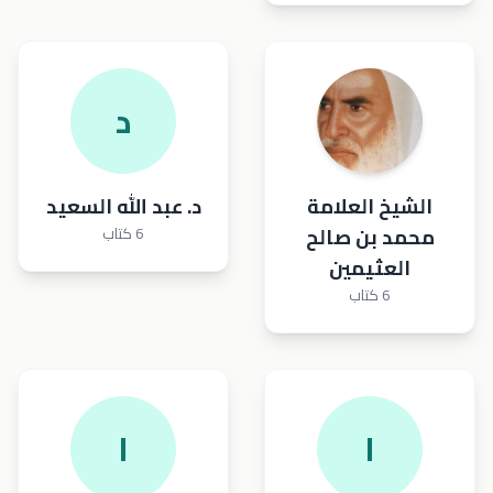
د
الشيخ العلامة
د. عبد الله السعيد
محمد بن صالح
6 كتاب
العثيمين
6 كتاب
ا
ا